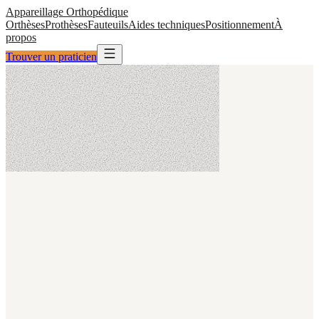
Appareillage
Orthopédique
Orthèses
Prothèses
Fauteuils
Aides techniques
Positionnement
À
propos
Trouver un praticien